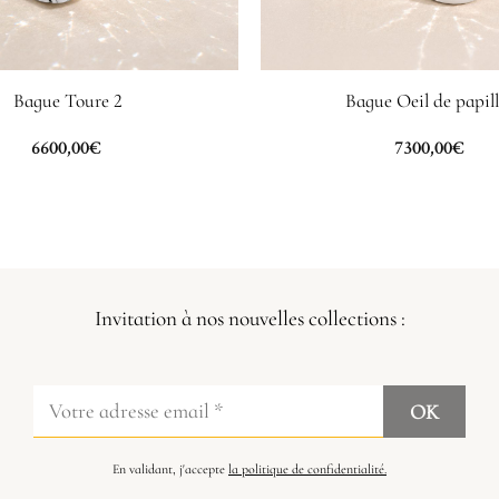
Bague Toure 2
Bague Oeil de papil
6600,00
€
7300,00
€
Invitation à nos nouvelles collections :
En validant, j'accepte
la politique de confidentialité.