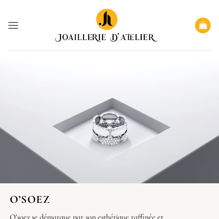
Passer
au
contenu
O’SOEZ
O’soez
se démarque par son esthétique raffinée et